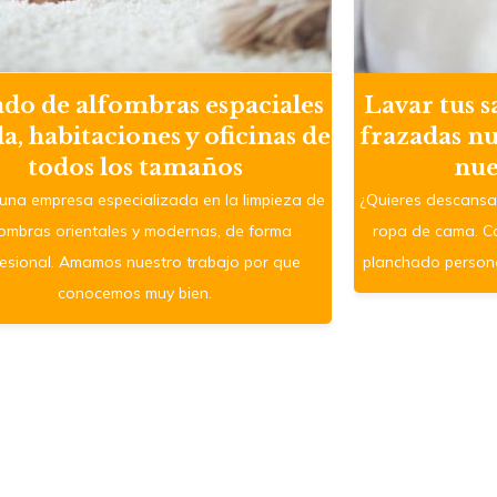
do de alfombras espaciales
Lavar tus 
la, habitaciones y oficinas de
frazadas nu
todos los tamaños
nue
na empresa especializada en la limpieza de
¿Quieres descansa
fombras orientales y modernas, de forma
ropa de cama. Co
fesional. Amamos nuestro trabajo por que
planchado person
conocemos muy bien.