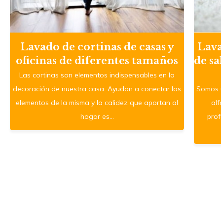
Lavado de cortinas de casas y
Lava
oficinas de diferentes tamaños
de sa
Las cortinas son elementos indispensables en la
decoración de nuestra casa. Ayudan a conectar los
Somos u
elementos de la misma y la calidez que aportan al
al
hogar es…
pro