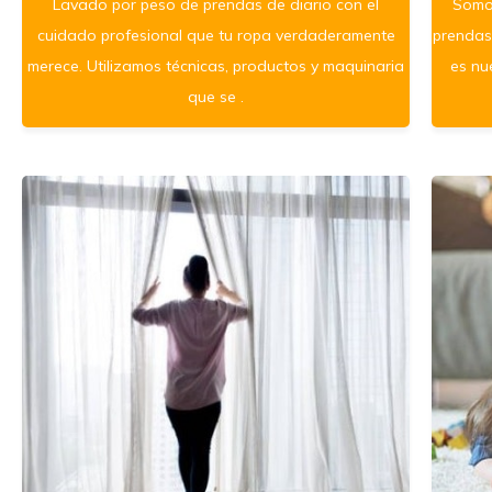
Lavado por peso de prendas de diario con el
Somos
cuidado profesional que tu ropa verdaderamente
prendas 
merece. Utilizamos técnicas, productos y maquinaria
es nu
que se .