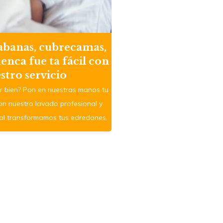
sabanas, cubrecamas,
enca fue ta fácil con
stro servicio
r bien? Pon en nuestras manos tu
n nuestro lavado profesional y
al transformamos tus edredones.