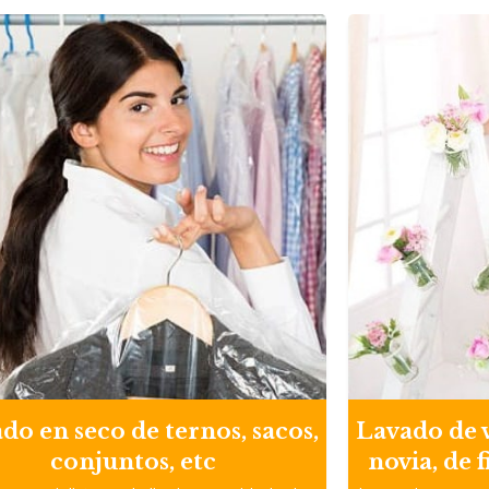
do en seco de ternos, sacos,
Lavado de v
conjuntos, etc
novia, de 