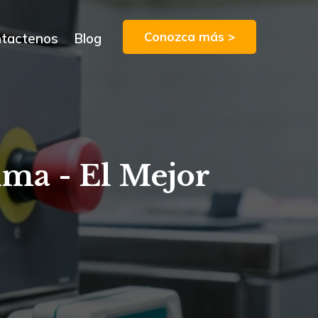
Conozca más >
tactenos
Blog
ima - El Mejor