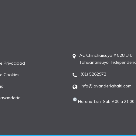
Av. Chinchaisuyo # 528 Urb
Tahuantinsuyo, Independenc
de Privacidad
(01) 5262972
de Cookies
info@lavanderiahaiti.com
gal
Lavandería
Horario: Lun–Sáb 9:00 a 21:00